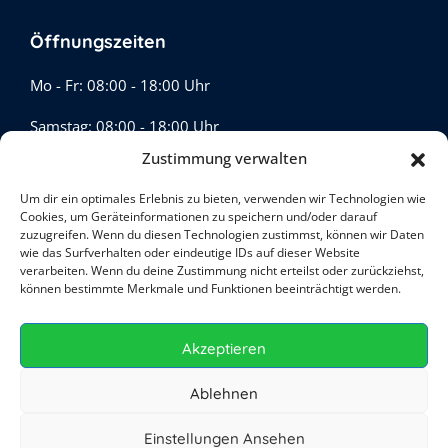
Öffnungszeiten
Mo - Fr: 08:00 - 18:00 Uhr
Samstag: 08:00 - 18:00 Uhr
Zustimmung verwalten
Sonntags geschlossen
Um dir ein optimales Erlebnis zu bieten, verwenden wir Technologien wie
Cookies, um Geräteinformationen zu speichern und/oder darauf
zuzugreifen. Wenn du diesen Technologien zustimmst, können wir Daten
Sag Hallo
wie das Surfverhalten oder eindeutige IDs auf dieser Website
verarbeiten. Wenn du deine Zustimmung nicht erteilst oder zurückziehst,
können bestimmte Merkmale und Funktionen beeinträchtigt werden.
+49 (0)173 2507114
info@bg-service-gmbh.de
Akzeptieren
Ablehnen
Copyright © 2026
Gebäude und Gartenreinigung
, All
Einstellungen Ansehen
Rights Reserved.