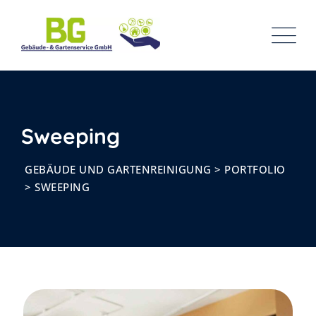
Skip
to
content
Sweeping
GEBÄUDE UND GARTENREINIGUNG
>
PORTFOLIO
>
SWEEPING